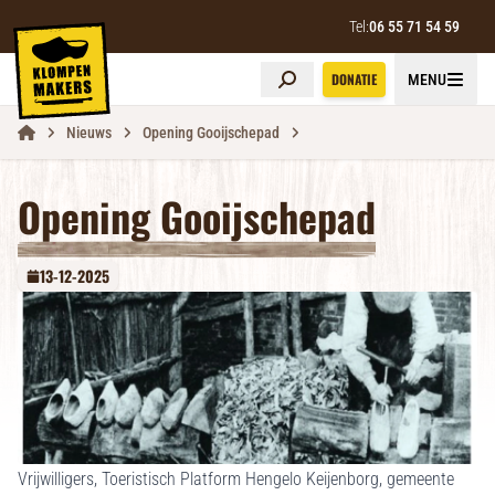
Tel:
06 55 71 54 59
DONATIE
MENU
Klompenmakers
Nieuws
Opening Gooijschepad
Opening Gooijschepad
13-12-2025
Vrijwilligers, Toeristisch Platform Hengelo Keijenborg, gemeente